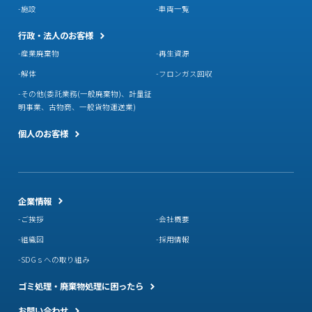
施設
車両一覧
行政・法人のお客様
産業廃棄物
再生資源
解体
フロンガス回収
その他(委託業務(一般廃棄物)、計量証
明事業、古物商、一般貨物運送業)
個人のお客様
企業情報
ご挨拶
会社概要
組織図
採用情報
SDGｓへの取り組み
ゴミ処理・廃棄物処理に困ったら
お問い合わせ