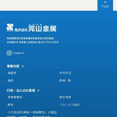
産業廃棄物処理業者優良性基準適合認定業者
古物商許可 東京都公安委員会 第308779501490号
Instagram
事業内容
価格表
許可状況
施設
車両一覧
行政・法人のお客様
産業廃棄物
再生資源
解体
フロンガス回収
その他(委託業務(一般廃棄物)、計量証