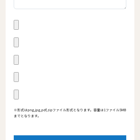
※形式はpng,jpg,pdf,zipファイル形式となります。容量は1ファイル5MB
までとなります。