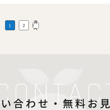
投
次
1
2
へ
稿
の
ペ
ー
ジ
送
り