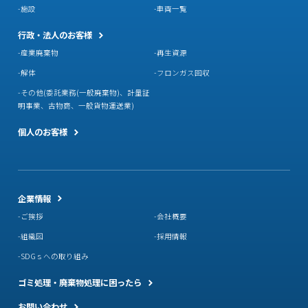
施設
車両一覧
行政・法人のお客様
産業廃棄物
再生資源
解体
フロンガス回収
その他(委託業務(一般廃棄物)、計量証
明事業、古物商、一般貨物運送業)
個人のお客様
企業情報
ご挨拶
会社概要
組織図
採用情報
SDGｓへの取り組み
ゴミ処理・廃棄物処理に困ったら
お問い合わせ