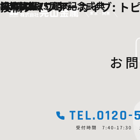
投稿タイプアーカイブ:
ト
SDGsの取り組み
法人設立25周年記念式典
決算状況
採用情報