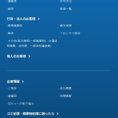
価格表
許可状況
施設
車両一覧
行政・法人のお客様
産業廃棄物
再生資源
解体
フロンガス回収
その他(委託業務(一般廃棄物)、計量証
明事業、古物商、一般貨物運送業)
個人のお客様
企業情報
ご挨拶
会社概要
組織図
採用情報
SDGｓへの取り組み
ゴミ処理・廃棄物処理に困ったら