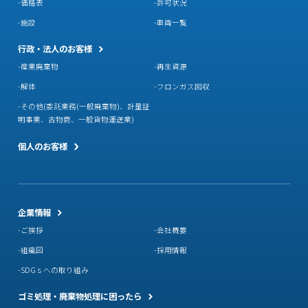
価格表
許可状況
施設
車両一覧
行政・法人のお客様
産業廃棄物
再生資源
解体
フロンガス回収
その他(委託業務(一般廃棄物)、計量証
明事業、古物商、一般貨物運送業)
個人のお客様
企業情報
ご挨拶
会社概要
組織図
採用情報
SDGｓへの取り組み
ゴミ処理・廃棄物処理に困ったら